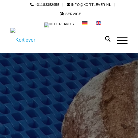
+31183352955
INFO@KORTLEVER.NL
SERVICE