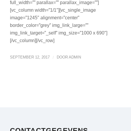
full_width=”” parallax=”” parallax_image=””]
[vc_column width=”1/1″][vc_single_image
image=”1245″ alignment=”center”
border_color=”grey” img_link_large=””
img_link_target=”_self” img_size=”1000 x 690″]
[/vc_column][/vc_row]
SEPTEMBER 12, 2017
/
DOOR
ADMIN
CONTACTGEGEVENS