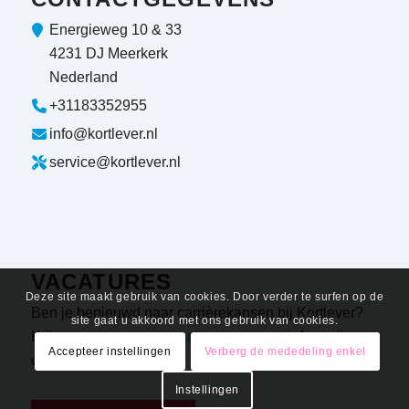
Energieweg 10 & 33
4231 DJ Meerkerk
Nederland
+31183352955
info@kortlever.nl
service@kortlever.nl
VACATURES
Deze site maakt gebruik van cookies. Door verder te surfen op de
Ben je benieuwd naar carrièrekansen bij Kortlever?
site gaat u akkoord met ons gebruik van cookies.
Kijk op onze
vacaturepagina
voor meer informatie en
Accepteer instellingen
Verberg de mededeling enkel
openstaande vacatures!
Instellingen