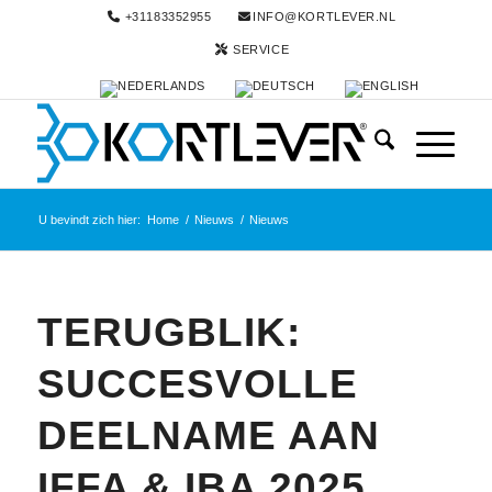
+31183352955
INFO@KORTLEVER.NL
SERVICE
U bevindt zich hier:
Home
/
Nieuws
/
Nieuws
TERUGBLIK:
SUCCESVOLLE
DEELNAME AAN
IFFA & IBA 2025