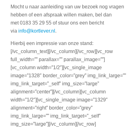
Mocht u naar aanleiding van uw bezoek nog vragen
hebben of een afspraak willen maken, bel dan
met 0183 35 29 55 of stuur ons een bericht
via
info@kortlever.nl
.
Hierbij een impressie van onze stand:
[/vc_column_text][/vc_column][/vc_row][vc_row
full_width=”” parallax=”” parallax_image=””]
[vc_column width=”1/2″][vc_single_image
image=”1328″ border_color=”grey” img_link_large=””
img_link_target=”_self” img_size=”large”
alignment=”center”][/vc_column][vc_column
width=”1/2″][vc_single_image image=”1329″
alignment=”right” border_color=”grey”
img_link_large=”” img_link_target=”_self”
img_size=”large”][/vc_column][/vc_row]