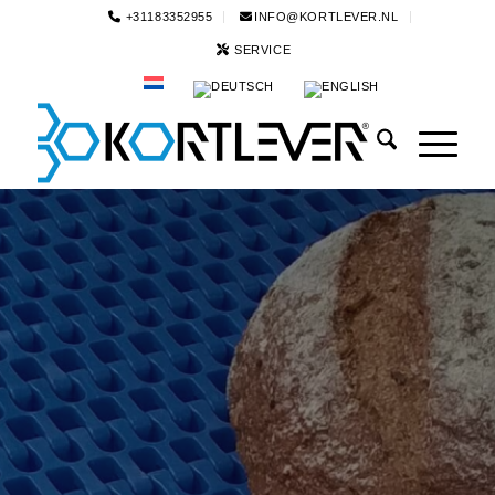
+31183352955
INFO@KORTLEVER.NL
SERVICE