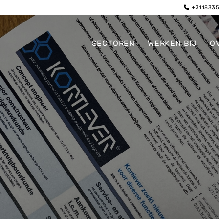
+311833
SECTOREN
WERKEN BIJ
O