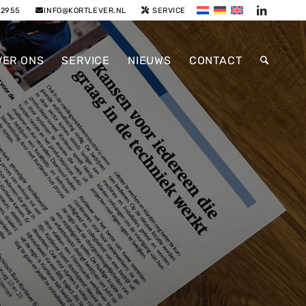
52955
INFO@KORTLEVER.NL
SERVICE
VER ONS
SERVICE
NIEUWS
CONTACT