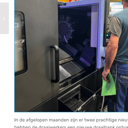
Technisch Buro
Kortlever op de IBA fair
2023 in München
In de afgelopen maanden zijn er twee prachtige nieu
hebben de draaiwerkers een nieuwe draaibank ontva