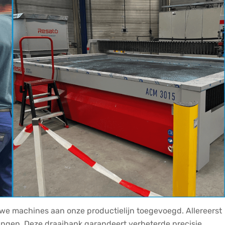
we machines aan onze productielijn toegevoegd. Allereerst
ngen. Deze draaibank garandeert verbeterde precisie,