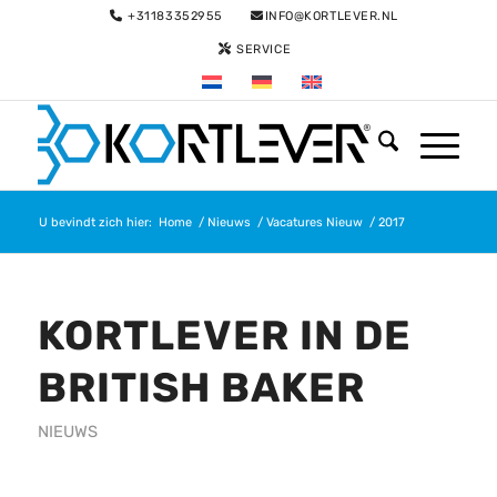
+31183352955
INFO@KORTLEVER.NL
SERVICE
U bevindt zich hier:
Home
/
Nieuws
/
Vacatures Nieuw
/
2017
KORTLEVER IN DE
BRITISH BAKER
NIEUWS