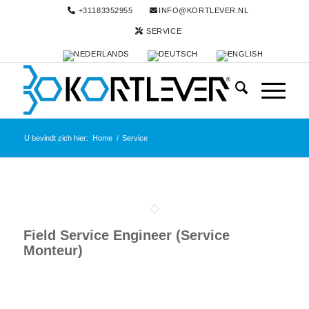
+31183352955
INFO@KORTLEVER.NL
SERVICE
U bevindt zich hier:
Home
/
Service
Field Service Engineer (Service
Monteur)