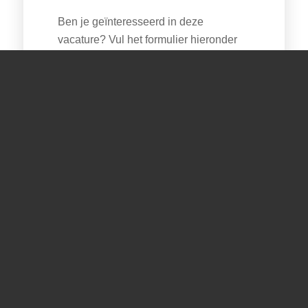
Ben je geïnteresseerd in deze
vacature? Vul het formulier hieronder
in! Of neem voor meer informatie
telefonisch contact op met Franka
Schreuders via
0183 35 2955
of per
mail via
HR@kortlever.nl
.
CONTACTGEGEVENS
Energieweg 10 & 33